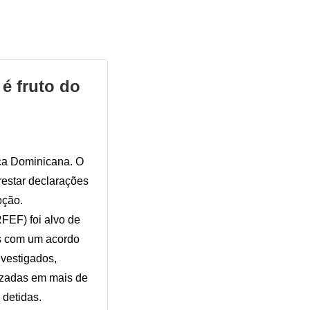
é fruto do
ica Dominicana. O
restar declarações
pção.
FEF) foi alvo de
os com um acordo
nvestigados,
izadas em mais de
 detidas.