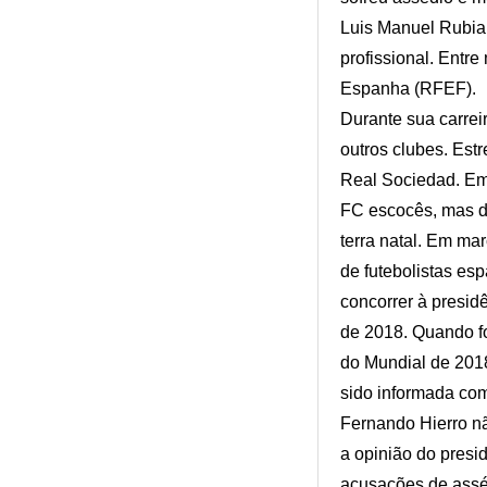
Luis Manuel Rubial
profissional. Entr
Espanha (RFEF).
Durante sua carreir
outros clubes. Est
Real Sociedad. Em
FC escocês, mas de
terra natal. Em ma
de futebolistas e
concorrer à presid
de 2018. Quando fo
do Mundial de 201
sido informada com
Fernando Hierro nã
a opinião do presi
acusações de asséd