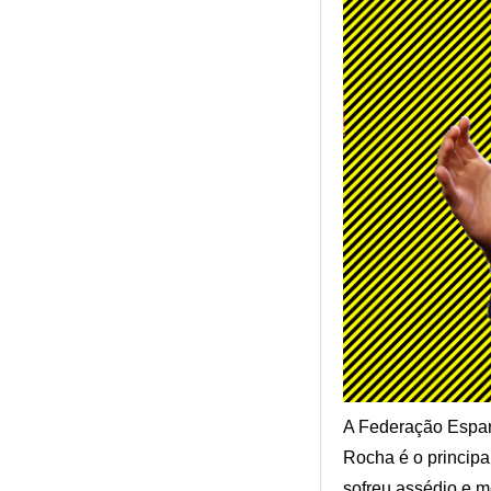
A Federação Espan
Rocha é o principa
sofreu assédio e m