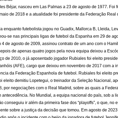
es Béjar, nasceu em Las Palmas a 23 de agosto de 1977. Foi fu
e maio de 2018 e a atualidade foi presidente da Federação Real 
a enquanto futebolista jogou no Guadix, Mallorca B, Lleida, Lev
reou-se nas principais ligas de futebol da Espanha em 29 de ag
 4 de agosto de 2009, assinou contrato de um ano com o Hami
pois de apenas quatro jogos pela nova equipa deixou a Escóc
rço de 2010, o já aposentado jogador Rubiales foi eleito presid
spanhóis (AFE), cargo que deixou em novembro de 2017 com a i
ência da Federação Espanhola de futebol. Rubiales foi eleito p
i eleito demitiu Lopetegui, o treinador da Seleção Nacional, a
8, por negociações com o Real Madrid, sobre as quais a Feder
 antecedência. No Mundial, a equipa nacional do país, sob a l
o conseguiu ir além da primeira fase dos “playoffs”, o que, no 
dente sobre a justiça da decisão que tomou. Em agosto de 2023
io após o incidente com o beijo da jogadora de futebol Jennif