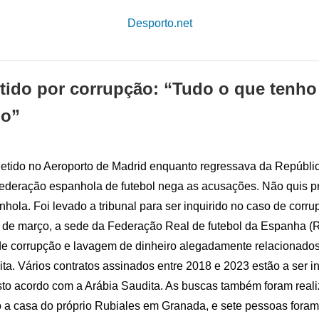
Desporto.net
tido por corrupção: “Tudo o que tenho 
ho”
 detido no Aeroporto de Madrid enquanto regressava da Repúbl
ederação espanhola de futebol nega as acusações. Não quis p
nhola. Foi levado a tribunal para ser inquirido no caso de corru
 de março, a sede da Federação Real de futebol da Espanha (R
 de corrupção e lavagem de dinheiro alegadamente relacionad
ta. Vários contratos assinados entre 2018 e 2023 estão a ser i
sto acordo com a Arábia Saudita. As buscas também foram real
o a casa do próprio Rubiales em Granada, e sete pessoas foram