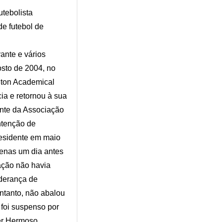
tebolista
de futebol de
ante e vários
osto de 2004, no
lton Academical
ia e retornou à sua
ente da Associação
ntenção de
residente em maio
penas um dia antes
ação não havia
iderança de
entanto, não abalou
 foi suspenso por
er Hermoso.