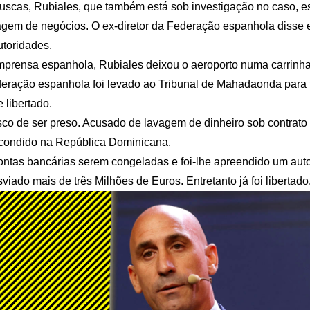
scas, Rubiales, que também está sob investigação no caso, e
em de negócios. O ex-diretor da Federação espanhola disse e
toridades.
prensa espanhola, Rubiales deixou o aeroporto numa carrinha
deração espanhola foi levado ao Tribunal de Mahadaonda para 
 libertado.
isco de ser preso. Acusado de lavagem de dinheiro sob contrato
scondido na República Dominicana.
contas bancárias serem congeladas e foi-lhe apreendido um au
iado mais de três Milhões de Euros. Entretanto já foi libertado